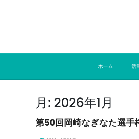
Skip
to
content
ホーム
活
月:
2026年1月
第50回岡崎なぎなた選手