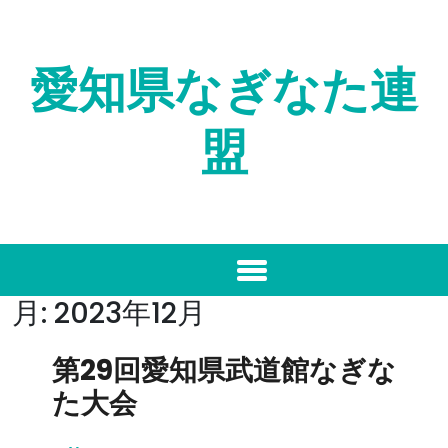
Skip
to
content
愛知県なぎなた連
盟
月:
2023年12月
第29回愛知県武道館なぎな
た大会