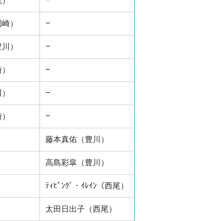
尾）
–
岡崎）
–
豊川）
–
崎）
–
川）
–
崎）
–
藤本真佑（豊川）
高島彩皐（豊川）
ﾃｨﾋﾟﾝｸﾞ・ｲﾚｲﾝ（西尾）
太田日出子（西尾）