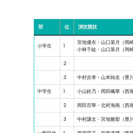
部
位
演技競技
宮地優衣・山口菜月（岡
小学生
1
小林千紘・山口菜月（岡
2
3
中村吉孝・山本純名（豊
中学生
1
小山鈴乃・岡田楓華（西
2
岡田百華・北村海南（西
3
中村謙太・宮地雛梨（豊