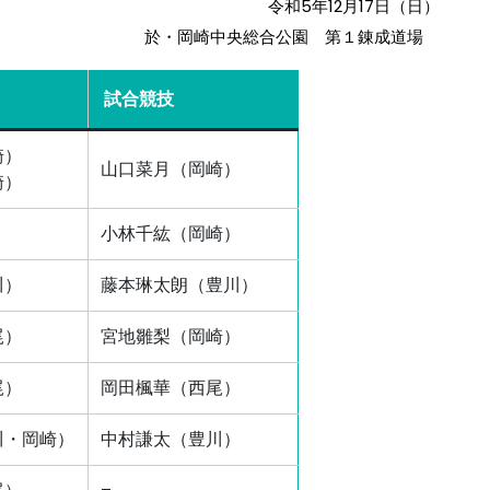
令和5年12月17日（日）
於・岡崎中央総合公園 第１錬成道場
試合競技
崎）
山口菜月（岡崎）
崎）
小林千紘（岡崎）
川）
藤本琳太朗（豊川）
尾）
宮地雛梨（岡崎）
尾）
岡田楓華（西尾）
川・岡崎）
中村謙太（豊川）