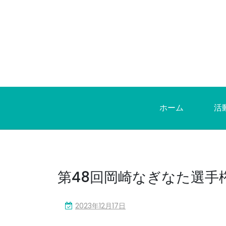
Skip
to
content
ホーム
活
第48回岡崎なぎなた選手
2023年12月17日