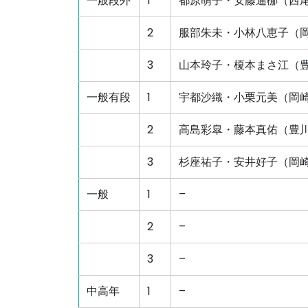
一般段外
1
都原萌子・安藤遙梛（西
2
服部朱未・小林八恵子（
3
山本玲子・榎本まさ江（
一般有段
1
宇都沙織・小栗元美（岡
2
高島彩皐・藤本真佑（豊
3
杉座祐子・安井好子（岡
一般
1
–
2
–
3
–
中高年
1
–